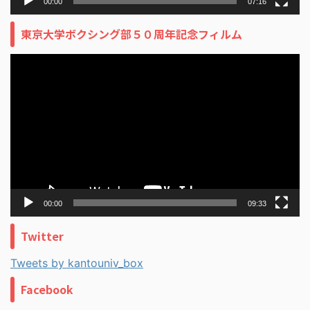
00:00
07:16
東京大学ボクシング部５０周年記念フィルム
動
画
プ
レ
ー
ヤ
ー
00:00
09:33
Twitter
Tweets by kantouniv_box
Facebook