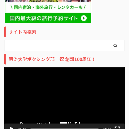
サイト内検索
明治大学ボクシング部 祝 創部100周年！
動
画
プ
レ
ー
ヤ
ー