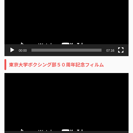
プ
レ
ー
ヤ
ー
00:00
07:16
東京大学ボクシング部５０周年記念フィルム
動
画
プ
レ
ー
ヤ
ー