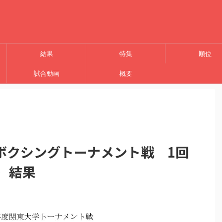
結果
特集
順位
試合動画
概要
ボクシングトーナメント戦 1回
日）結果