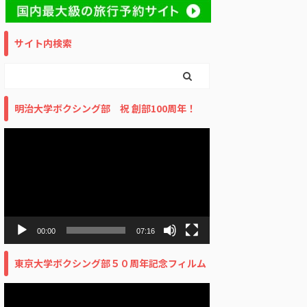
サイト内検索
明治大学ボクシング部 祝 創部100周年！
動
画
プ
レ
ー
ヤ
ー
00:00
07:16
東京大学ボクシング部５０周年記念フィルム
動
画