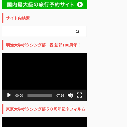
サイト内検索
明治大学ボクシング部 祝 創部100周年！
動
画
プ
レ
ー
ヤ
ー
00:00
07:16
東京大学ボクシング部５０周年記念フィルム
動
画