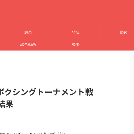
結果
特集
順位
試合動画
概要
ボクシングトーナメント戦
）結果