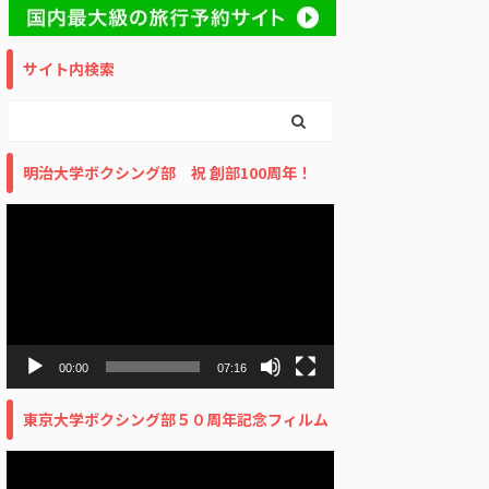
サイト内検索
明治大学ボクシング部 祝 創部100周年！
動
画
プ
レ
ー
ヤ
ー
00:00
07:16
東京大学ボクシング部５０周年記念フィルム
動
画