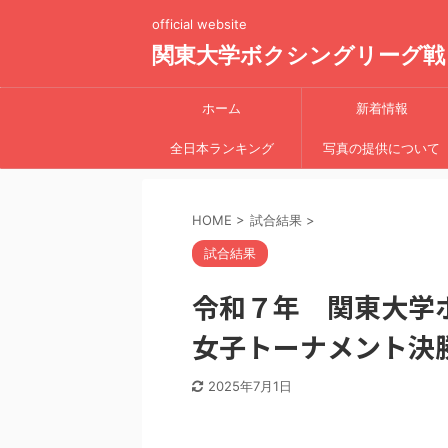
official website
関東大学ボクシングリーグ戦
ホーム
新着情報
全日本ランキング
写真の提供について
HOME
>
試合結果
>
試合結果
令和７年 関東大学
女子トーナメント決勝
2025年7月1日